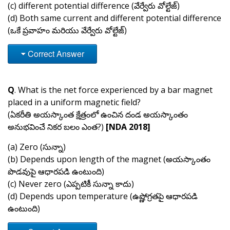
(c) different potential difference (వేర్వేరు వోల్టేజ్)
(d) Both same current and different potential difference
(ఒకే ప్రవాహం మరియు వేర్వేరు వోల్టేజ్)
Correct Answer
Q
. What is the net force experienced by a bar magnet
placed in a uniform magnetic field?
(ఏకరీతి అయస్కాంత క్షేత్రంలో ఉంచిన దండ అయస్కాంతం
అనుభవించే నికర బలం ఎంత?)
[NDA 2018]
(a) Zero (సున్నా)
(b) Depends upon length of the magnet (అయస్కాంతం
పొడవుపై ఆధారపడి ఉంటుంది)
(c) Never zero (ఎప్పటికీ సున్నా కాదు)
(d) Depends upon temperature (ఉష్ణోగ్రతపై ఆధారపడి
ఉంటుంది)