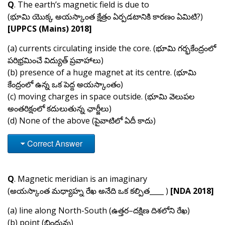
Q
. The earth’s magnetic field is due to
(భూమి యొక్క అయస్కాంత క్షేత్రం ఏర్పడటానికి కారణం ఏమిటి?)
[UPPCS (Mains) 2018]
(a) currents circulating inside the core. (భూమి గర్భకేంద్రంలో
పరిభ్రమించే విద్యుత్ ప్రవాహాలు)
(b) presence of a huge magnet at its centre. (భూమి
కేంద్రంలో ఉన్న ఒక పెద్ద అయస్కాంతం)
(c) moving charges in space outside. (భూమి వెలుపల
అంతరిక్షంలో కదులుతున్న ఛార్జీలు)
(d) None of the above (పైవాటిలో ఏదీ కాదు)
Correct Answer
Q
. Magnetic meridian is an imaginary
(అయస్కాంత మధ్యాహ్న రేఖ అనేది ఒక కల్పిత____ )
[NDA 2018]
(a) line along North-South (ఉత్తర–దక్షిణ దిశలోని రేఖ)
(b) point (బిందువు)