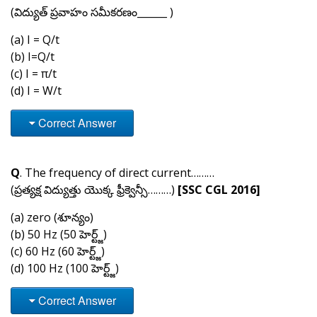
(విద్యుత్ ప్రవాహం సమీకరణం______ )
(a) I = Q/t
(b) I=Q/t
(c) I = π/t
(d) I = W/t
Correct Answer
Q
. The frequency of direct current………
(
ప్రత్యక్ష విద్యుత్తు యొక్క ఫ్రీక్వెన్సీ………
)
[SSC CGL 2016]
(a) zero (శూన్యం)
(b) 50 Hz (50 హెర్ట్జ్)
(c) 60 Hz (60 హెర్ట్జ్)
(d) 100 Hz (100 హెర్ట్జ్)
Correct Answer