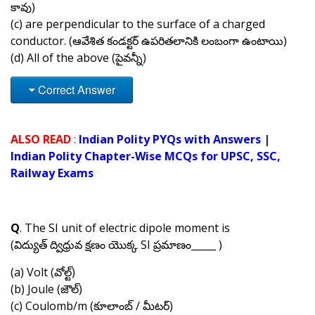
కావు)
(c) are perpendicular to the surface of a charged
conductor. (ఆవేశిత కండక్టర్ ఉపరితలానికి లంబంగా ఉంటాయి)
(d) All of the above (పైవన్నీ)
Correct Answer
ALSO READ
:
Indian Polity PYQs with Answers |
Indian Polity Chapter-Wise MCQs for UPSC, SSC,
Railway Exams
Q
. The SI unit of electric dipole moment is
(విద్యుత్ ద్విధ్రువ క్షణం యొక్క SI ప్రమాణం_____ )
(a) Volt (వోల్ట్)
(b) Joule (జౌల్)
(c) Coulomb/m (కూలాంబ్ / మీటర్)