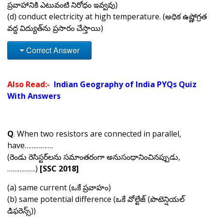
ప్రవాహానికి ఎటువంటి నిరోధం ఇవ్వవు)
(d) conduct electricity at high temperature. (అధిక ఉష్ణోగ్రత
వద్ద విద్యుత్‌ను ప్రసారం చేస్తాయి)
Correct Answer
Also Read:-
Indian Geography of India PYQs Quiz
With Answers
Q
. When two resistors are connected in parallel,
have…………….
(
రెండు రెసిస్టర్‌లను సమాంతరంగా అనుసంధానించినప్పుడు,
…………….
)
[SSC 2018]
(a) same current (ఒకే ప్రవాహం)
(b) same potential difference (ఒకే వోల్టేజ్ (పొటెన్షియల్
డిఫరెన్స్))