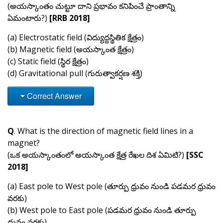
(అయస్కాంతం చుట్టూ దాని ప్రభావం కనిపించే ప్రాంతాన్ని
ఏమంటారు?)
[RRB 2018]
(a) Electrostatic field (విద్యుద్దస్థితిక క్షేత్రం)
(b) Magnetic field (అయస్కాంత క్షేత్రం)
(c) Static field (స్థిర క్షేత్రం)
(d) Gravitational pull (గురుత్వాకర్షణ శక్తి)
Correct Answer
Q
. What is the direction of magnetic field lines in a
magnet?
(ఒక అయస్కాంతంలో అయస్కాంత క్షేత్ర రేఖల దిశ ఏమిటి?)
[SSC
2018]
(a) East pole to West pole (తూర్పు ధ్రువం నుండి పడమర ధ్రువం
వరకు)
(b) West pole to East pole (పడమర ధ్రువం నుండి తూర్పు
ధ్రువం వరకు)