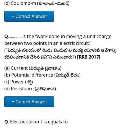
(d) Coulomb-m (కూలాంబ్–మీటర్)
Correct Answer
Q
. ……….. is the “work done in moving a unit charge
between two points in an electric circuit.”
(“విద్యుత్ వలయంలో రెండు బిందువుల మధ్య యూనిట్ ఆవేశాన్ని
కదిలించడానికి చేసిన పని”ని ఏమంటారు?)
[RRB 2017]
(a) Current (విద్యుత్ ప్రవాహం)
(b) Potential difference (విద్యుత్ భేదం)
(c) Power (శక్తి)
(d) Resistance (ప్రతిఘటన)
Correct Answer
Q
. Electric current is equals to