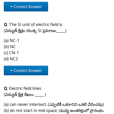
Correct Answer
Q
. The SI unit of electric field is
(విద్యుత్ క్షేత్రం యొక్క SI ప్రమాణం_____)
(a) NC-1
(b) NC
(c) CN-1
(d) NC2
Correct Answer
Q
. Electric field lines
(విద్యుత్ క్షేత్ర రేఖలు _____ )
(a) can never intersect. (ఎప్పటికీ ఒకదానిని ఒకటి ఛేదించవు)
(b) do not start in mid space. (మధ్య అంతరిక్షంలో ప్రారంభం