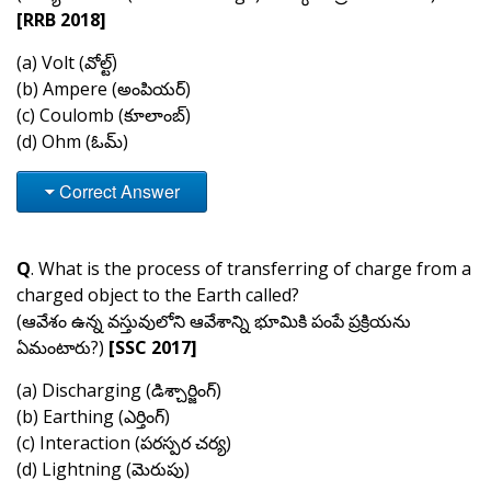
[RRB 2018]
(a) Volt (వోల్ట్)
(b) Ampere (అంపియర్)
(c) Coulomb (కూలాంబ్)
(d) Ohm (ఓమ్)
Correct Answer
Q
. What is the process of transferring of charge from a
charged object to the Earth called?
(ఆవేశం ఉన్న వస్తువులోని ఆవేశాన్ని భూమికి పంపే ప్రక్రియను
ఏమంటారు?)
[SSC 2017]
(a) Discharging (డిశ్చార్జింగ్)
(b) Earthing (ఎర్తింగ్)
(c) Interaction (పరస్పర చర్య)
(d) Lightning (మెరుపు)