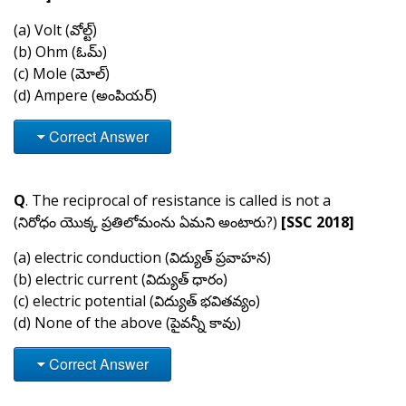
(a) Volt (వోల్ట్)
(b) Ohm (ఓమ్)
(c) Mole (మోల్)
(d) Ampere (అంపియర్)
Correct Answer
Q
. The reciprocal of resistance is called is not a
(నిరోధం యొక్క ప్రతిలోమంను ఏమని అంటారు?)
[SSC 2018]
(a) electric conduction (విద్యుత్ ప్రవాహన)
(b) electric current (విద్యుత్ ధారం)
(c) electric potential (విద్యుత్ భవితవ్యం)
(d) None of the above (పైవన్నీ కావు)
Correct Answer