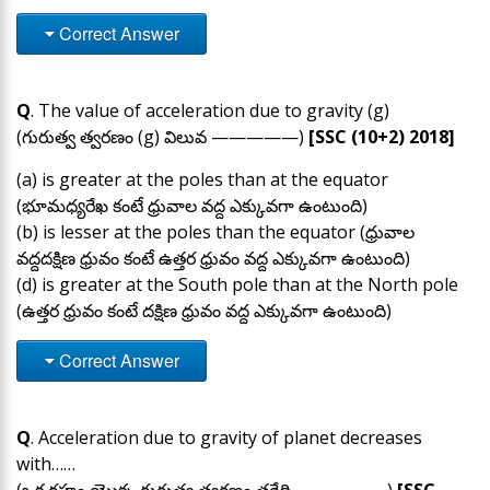
Correct Answer
Q
. The value of acceleration due to gravity (g)
(గురుత్వ త్వరణం (g) విలువ —————)
[SSC (10+2) 2018]
(a) is greater at the poles than at the equator
(భూమధ్యరేఖ కంటే ధ్రువాల వద్ద ఎక్కువగా ఉంటుంది)
(b) is lesser at the poles than the equator (ధ్రువాల
వద్దదక్షిణ ధ్రువం కంటే ఉత్తర ధ్రువం వద్ద ఎక్కువగా ఉంటుంది
)
(d) is greater at the South pole than at the North pole
(ఉత్తర ధ్రువం కంటే దక్షిణ ధ్రువం వద్ద ఎక్కువగా ఉంటుంది)
Correct Answer
Q
. Acceleration due to gravity of planet decreases
with……