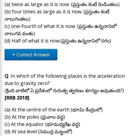
(a) twice as large as it is now. (ప్రస్తుతం కంటే రెండింతలు)
(b) four times as large as it is now. (ప్రస్తుతం కంటే
నాలుగింతలు)
(c) one-fourth of what it is now. (ప్రస్తుతం ఉన్నదానిలో
నాలుగవ వంతు)
(d) Half of what it is now.(ప్రస్తుతం ఉన్నదానిలో సగం)
Correct Answer
Q
. In which of the following places is the acceleration
due to gravity zero?
(క్రింది వాటిలో ఏ ప్రదేశంలో గురుత్వ త్వరణం శూన్యం అవుతుంది?)
[RRB 2018]
(a) At the centre of the earth (భూమి కేంద్రంలో)
(b) At the poles (ధ్రువాల వద్ద)
(c) At the equator (భూమధ్యరేఖ వద్ద)
(d) At sea level (సముద్ర మట్టంలో)