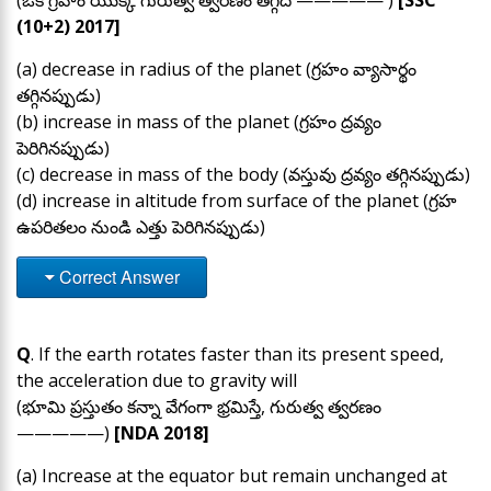
(ఒక గ్రహం యొక్క గురుత్వ త్వరణం తగ్గేది ————— )
[SSC
(10+2) 2017]
(a) decrease in radius of the planet (గ్రహం వ్యాసార్థం
తగ్గినప్పుడు)
(b) increase in mass of the planet (గ్రహం ద్రవ్యం
పెరిగినప్పుడు)
(c) decrease in mass of the body (వస్తువు ద్రవ్యం తగ్గినప్పుడు)
(d) increase in altitude from surface of the planet (గ్రహ
ఉపరితలం నుండి ఎత్తు పెరిగినప్పుడు)
Correct Answer
Q
. If the earth rotates faster than its present speed,
the acceleration due to gravity will
(భూమి ప్రస్తుతం కన్నా వేగంగా భ్రమిస్తే, గురుత్వ త్వరణం
—————)
[NDA 2018]
(a) Increase at the equator but remain unchanged at