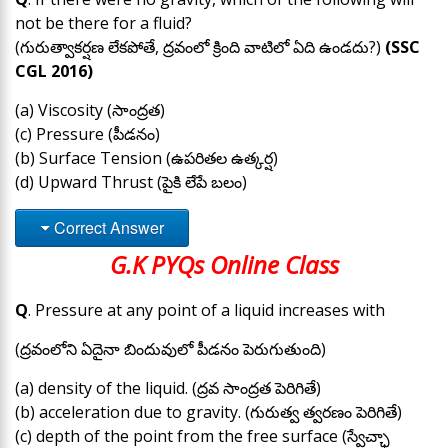
not be there for a fluid?
(గురుత్వాకర్షణ లేకపోతే, ద్రవంలో క్రింది వాటిలో ఏది ఉండదు?)
(SSC
CGL 2016)
(a) Viscosity (సాంద్రత)
(c) Pressure (పీడనం)
(b) Surface Tension (ఉపరితల ఉత్కర్ష)
(d) Upward Thrust (పైకి లేపే బలం)
Correct Answer
G.K PYQs Online Class
Q
. Pressure at any point of a liquid increases with
(ద్రవంలోని ఏదైనా బిందువులో పీడనం పెరుగుతుంది)
(a) density of the liquid. (ద్రవ సాంద్రత పెరిగితే)
(b) acceleration due to gravity. (గురుత్వ త్వరణం పెరిగితే)
(c) depth of the point from the free surface (స్వేచ్ఛా