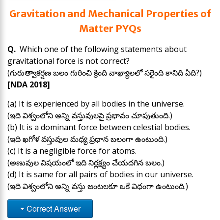
Gravitation and Mechanical Properties of
Matter PYQs
Q.
Which one of the following statements about
gravitational force is not correct?
(గురుత్వాకర్షణ బలం గురించి క్రింది వాఖ్యాలలో సరైంది కానిది ఏది?)
[NDA 2018]
(a) It is experienced by all bodies in the universe.
(ఇది విశ్వంలోని అన్ని వస్తువులపై ప్రభావం చూపుతుంది.)
(b) It is a dominant force between celestial bodies.
(ఇది ఖగోళ వస్తువుల మధ్య ప్రధాన బలంగా ఉంటుంది.)
(c) It is a negligible force for atoms.
(అణువుల విషయంలో ఇది నిర్లక్ష్యం చేయదగిన బలం.)
(d) It is same for all pairs of bodies in our universe.
(ఇది విశ్వంలోని అన్ని వస్తు జంటలకూ ఒకే విధంగా ఉంటుంది.)
Correct Answer