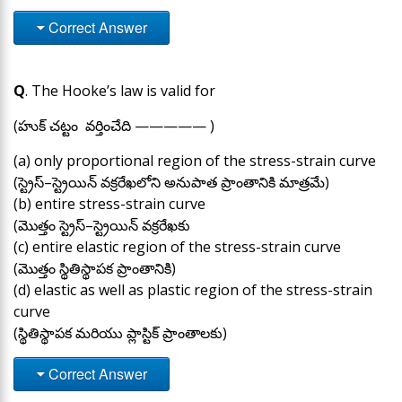
Correct Answer
Q
. The Hooke’s law is valid for
(హుక్ చట్టం వర్తించేది ————— )
(a) only proportional region of the stress-strain curve
(స్ట్రెస్–స్ట్రెయిన్ వక్రరేఖలోని అనుపాత ప్రాంతానికి మాత్రమే)
(b) entire stress-strain curve
(మొత్తం స్ట్రెస్–స్ట్రెయిన్ వక్రరేఖకు
(c) entire elastic region of the stress-strain curve
(మొత్తం స్థితిస్థాపక ప్రాంతానికి)
(d) elastic as well as plastic region of the stress-strain
curve
(స్థితిస్థాపక మరియు ప్లాస్టిక్ ప్రాంతాలకు)
Correct Answer