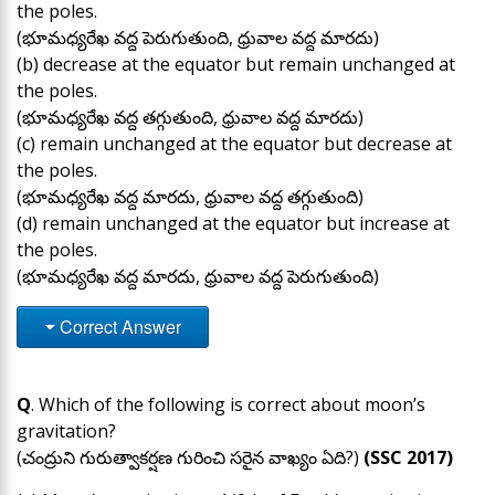
the poles.
(భూమధ్యరేఖ వద్ద పెరుగుతుంది, ధ్రువాల వద్ద మారదు)
(b) decrease at the equator but remain unchanged at
the poles.
(భూమధ్యరేఖ వద్ద తగ్గుతుంది, ధ్రువాల వద్ద మారదు)
(c) remain unchanged at the equator but decrease at
the poles.
(భూమధ్యరేఖ వద్ద మారదు, ధ్రువాల వద్ద తగ్గుతుంది)
(d) remain unchanged at the equator but increase at
the poles.
(భూమధ్యరేఖ వద్ద మారదు, ధ్రువాల వద్ద పెరుగుతుంది)
Correct Answer
Q
. Which of the following is correct about moon’s
gravitation?
(చంద్రుని గురుత్వాకర్షణ గురించి సరైన వాఖ్యం ఏది?)
(SSC 2017)