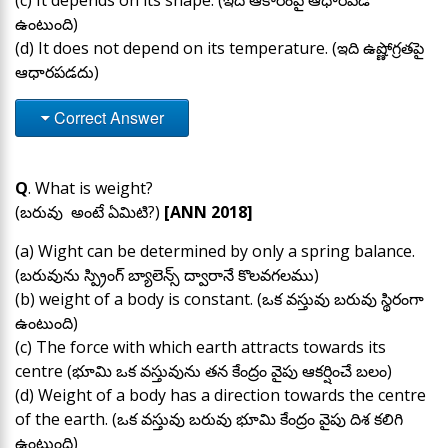
(c) It depends on its shape. (ఇది ఆకారంపై ఆధారపడి
ఉంటుంది)
(d) It does not depend on its temperature. (ఇది ఉష్ణోగ్రతపై
ఆధారపడదు)
Correct Answer
Q
. What is weight?
(బరువు అంటే ఏమిటి?)
[ANN 2018]
(a) Wight can be determined by only a spring balance.
(బరువును స్ప్రింగ్ బ్యాలెన్స్ ద్వారానే కొలవగలము)
(b) weight of a body is constant. (ఒక వస్తువు బరువు స్థిరంగా
ఉంటుంది)
(c) The force with which earth attracts towards its
centre (భూమి ఒక వస్తువును తన కేంద్రం వైపు ఆకర్షించే బలం)
(d) Weight of a body has a direction towards the centre
of the earth. (ఒక వస్తువు బరువు భూమి కేంద్రం వైపు దిశ కలిగి
ఉంటుంది)