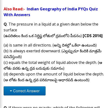
Also Read:-
Indian Geography of India PYQs Quiz
With Answers
Q
. The pressure in a liquid at a given dean below the
surface
(ఉపరితలం కింద ఒక నిర్దిష్ట లోతులో ద్రవంలోని పీడనం)
[CDS 2016]
(a) is same in all directions. (అన్ని దిశల్లో ఒకేలా ఉంటుంది)
(b) is always exerted downward. (ఎల్లప్పుడూ కిందికి మాత్రమే
పనిచేస్తుంది)
(c) equals the total weight of liquid above the depth. (ఆ
లోతు వరకు ఉన్న ద్రవ బరువుకు సమానం)
(d) depends upon the amount of liquid below the depth.
(ఆ లోతు కింద ఉన్న ద్రవ పరిమాణంపై ఆధారపడి ఉంటుంది)
Correct Answer
Q
. If there were no gravity, which of the following will