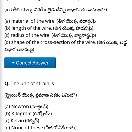
(ఒక తీగ యొక్క విరిగే ఒత్తిడి దేనిపై ఆధారపడి ఉంటుంది?)
(a) material of the wire. (తీగ యొక్క పదార్థంపై
(b) length of the wire. (తీగ యొక్క పొడవుపై)
(c) radius of the wire. (తీగ యొక్క వ్యాసార్థంపై)
(d) shape of the cross-section of the wire. (తీగ యొక్క అడ్డ
విభాగ ఆకారంపై)
Correct Answer
Q
. The unit of strain is
(స్ట్రెయిన్ యొక్క ప్రమాణ ఏకకం ఏమిటి?)
(a) Newton (న్యూటన్)
(b) Kilogram (కిలోగ్రామ్)
(c) Kelvin (కెల్విన్)
(d) None of these (వీటిలో ఏదీ కాదు)