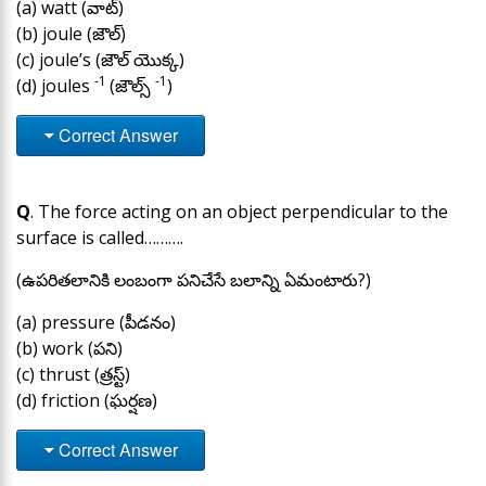
(a) watt (వాట్)
(b) joule (జౌల్)
(c) joule’s (జౌల్ యొక్క)
-1
-1
(d) joules
(జౌల్స్
)
Correct Answer
Q
. The force acting on an object perpendicular to the
surface is called……….
(ఉపరితలానికి లంబంగా పనిచేసే బలాన్ని ఏమంటారు?)
(a) pressure (పీడనం)
(b) work (పని)
(c) thrust (త్రస్ట్)
(d) friction (ఘర్షణ)
Correct Answer