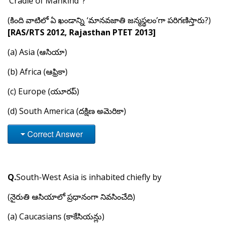
‘Cradle of Mankind’ ?
(కింది వాటిలో ఏ ఖండాన్ని ‘మానవజాతి జన్మస్థలం’గా పరిగణిస్తారు?)
[RAS/RTS 2012,
Rajasthan PTET 2013
]
(a) Asia (ఆసియా)
(b) Africa (ఆఫ్రికా)
(c) Europe (యూరప్)
(d) South America (దక్షిణ అమెరికా)
Correct Answer
Q.
South-West Asia is inhabited chiefly by
(నైరుతి ఆసియాలో ప్రధానంగా నివసించేది)
(a) Caucasians (కాకేసియన్లు)