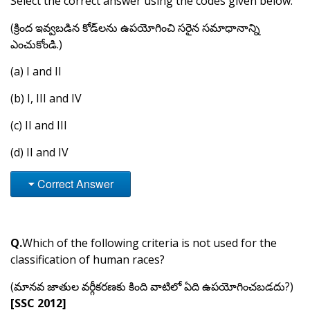
Select the correct answer using the codes given below.
(క్రింద ఇవ్వబడిన కోడ్‌లను ఉపయోగించి సరైన సమాధానాన్ని
ఎంచుకోండి.)
(a) I and II
(b) I, III and IV
(c) II and III
(d) II and IV
Correct Answer
Q.
Which of the following criteria is not used for the
classification of human races?
(మానవ జాతుల వర్గీకరణకు కింది వాటిలో ఏది ఉపయోగించబడదు?)
[SSC 2012]