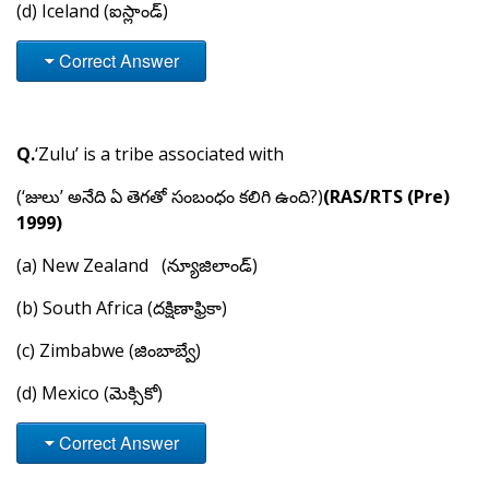
(d) Iceland (ఐస్లాండ్)
Correct Answer
Q.
‘Zulu’ is a tribe associated with
(‘జులు’ అనేది ఏ తెగతో సంబంధం కలిగి ఉంది?)
(RAS/RTS (Pre)
1999)
(a) New Zealand (న్యూజిలాండ్)
(b) South Africa (దక్షిణాఫ్రికా)
(c) Zimbabwe (జింబాబ్వే)
(d) Mexico (మెక్సికో)
Correct Answer