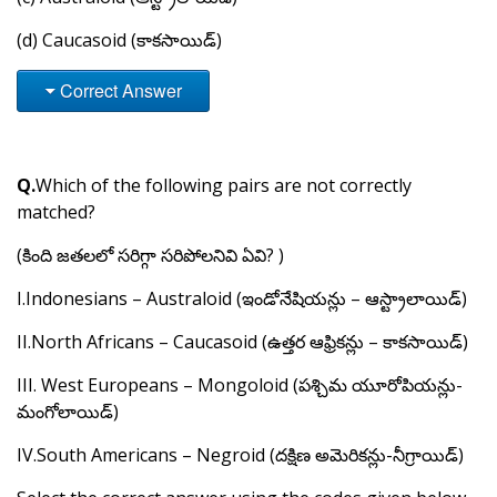
(d) Caucasoid (కాకసాయిడ్)
Correct Answer
Q.
Which of the following pairs are not correctly
matched?
(కింది జతలలో సరిగ్గా సరిపోలనివి ఏవి? )
I.Indonesians – Australoid (ఇండోనేషియన్లు – ఆస్ట్రాలాయిడ్)
II.North Africans – Caucasoid (ఉత్తర ఆఫ్రికన్లు – కాకసాయిడ్)
III. West Europeans – Mongoloid (పశ్చిమ యూరోపియన్లు-
మంగోలాయిడ్)
IV.South Americans – Negroid (దక్షిణ అమెరికన్లు-నీగ్రాయిడ్)