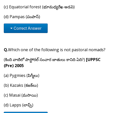
(c) Equatorial forest (భూమధ్యరేఖ అడవి)
(d) Pampas (పంపాస్)
Correct Answer
Q.
Which one of the following is not pastoral nomads?
(కింది వాటిలో పాస్టోరల్ సంచార జాతులు కానిది ఏది?)
[UPPSC
(Pre) 2005
(a) Pygmies (పిగ్మీలు)
(b) Kazaks (కజక్‌లు)
(c) Masai (మసాయి)
(d) Lapps (లాప్స్)