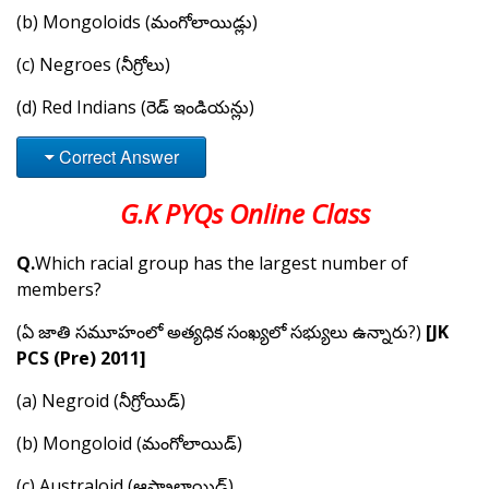
(b) Mongoloids (మంగోలాయిడ్లు)
(c) Negroes (నీగ్రోలు)
(d) Red Indians (రెడ్ ఇండియన్లు)
Correct Answer
G.K PYQs Online Class
Q.
Which racial group has the largest number of
members?
(ఏ జాతి సమూహంలో అత్యధిక సంఖ్యలో సభ్యులు ఉన్నారు?)
[JK
PCS (Pre) 2011]
(a) Negroid (నీగ్రోయిడ్)
(b) Mongoloid (మంగోలాయిడ్)
(c) Australoid (ఆస్ట్రాలాయిడ్)