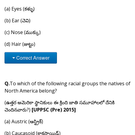
(a) Eyes (కళ్ళు)
(b) Ear (చెవి)
(c) Nose (ముక్కు)
(d) Hair (జుట్టు)
Correct Answer
Q.
To which of the following racial groups the natives of
North America belong?
(ఉత్తర అమెరికా స్థానికులు ఈ క్రింది జాతి సమూహాలలో దేనికి
చెందినవారు?)
[UPPSC (Pre) 2015]
(a) Austric (ఆస్ట్రిక్)
(b) Caucasoid (కాకసాయిడ్)