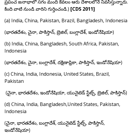
ప్రపంచ జనాభాలో సగం మంది కేవలం ఆరు దేశాలలోనే నివసిస్తున్నారు.
కింది వాటి నుండి వారిని గుర్తించండి.)
[CDS 2011]
(a) India, China, Pakistan, Brazil, Bangladesh, Indonesia
(భారతదేశం, చైనా, పాకిస్తాన్, బ్రెజిల్, బంగ్లాదేశ్, ఇండోనేషియా)
(b) India, China, Bangladesh, South Africa, Pakistan,
Indonesia
(భారతదేశం, చైనా, బంగ్లాదేశ్, దక్షిణాఫ్రికా, పాకిస్తాన్, ఇండోనేషియా)
(c) China, India, Indonesia, United States, Brazil,
Pakistan
(చైనా, భారతదేశం, ఇండోనేషియా, యునైటెడ్ స్టేట్స్, బ్రెజిల్, పాకిస్తాన్)
(d) China, India, Bangladesh,United States, Pakistan,
Indonesia
(చైనా, భారతదేశం, బంగ్లాదేశ్, యునైటెడ్ స్టేట్స్, పాకిస్తాన్,
ఇండోనేషియా)