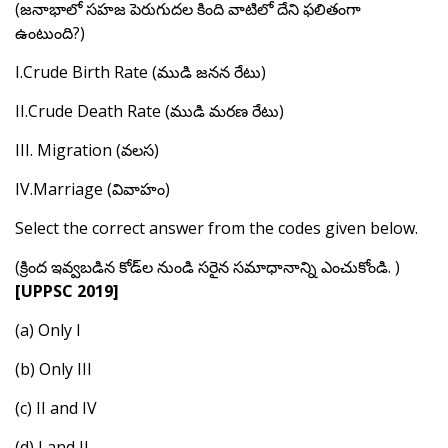
(జనాభాలో సహజ పెరుగుదల కింది వాటిలో దేని ఫలితంగా
ఉంటుంది?)
I.Crude Birth Rate (ముడి జనన రేటు)
II.Crude Death Rate (ముడి మరణ రేటు)
III. Migration (వలస)
IV.Marriage (వివాహం)
Select the correct answer from the codes given below.
(క్రింద ఇవ్వబడిన కోడ్‌ల నుండి సరైన సమాధానాన్ని ఎంచుకోండి. )
[UPPSC 2019]
(a) Only I
(b) Only III
(c) II and IV
(d) I and II