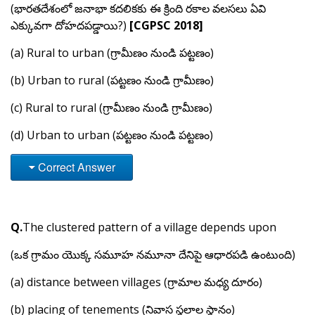
(భారతదేశంలో జనాభా కదలికకు ఈ క్రింది రకాల వలసలు ఏవి
ఎక్కువగా దోహదపడ్డాయి?)
[CGPSC 2018]
(a) Rural to urban (గ్రామీణం నుండి పట్టణం)
(b) Urban to rural (పట్టణం నుండి గ్రామీణం)
(c) Rural to rural (గ్రామీణం నుండి గ్రామీణం)
(d) Urban to urban (పట్టణం నుండి పట్టణం)
Correct Answer
Q.
The clustered pattern of a village depends upon
(ఒక గ్రామం యొక్క సమూహ నమూనా దేనిపై ఆధారపడి ఉంటుంది)
(a) distance between villages (గ్రామాల మధ్య దూరం)
(b) placing of tenements (నివాస స్థలాల స్థానం)