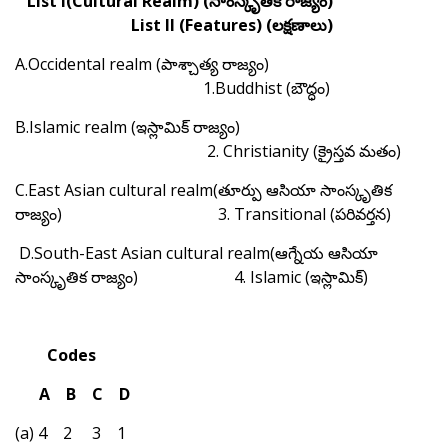
List I(Cultural Realm)
(
సాంస్కృతిక రాజ్యం
)
List II (Features)
(
లక్షణాలు
)
A.Occidental realm (పాశ్చాత్య రాజ్యం)
1.Buddhist (బౌద్ధం)
B.Islamic realm (ఇస్లామిక్ రాజ్యం)
2. Christianity (క్రైస్తవ మతం)
C.East Asian cultural realm(తూర్పు ఆసియా సాంస్కృతిక
రాజ్యం) 3. Transitional (పరివర్తన)
D.South-East Asian cultural realm(ఆగ్నేయ ఆసియా
సాంస్కృతిక రాజ్యం) 4. Islamic (ఇస్లామిక్)
Codes
A B C D
(a) 4 2 3 1