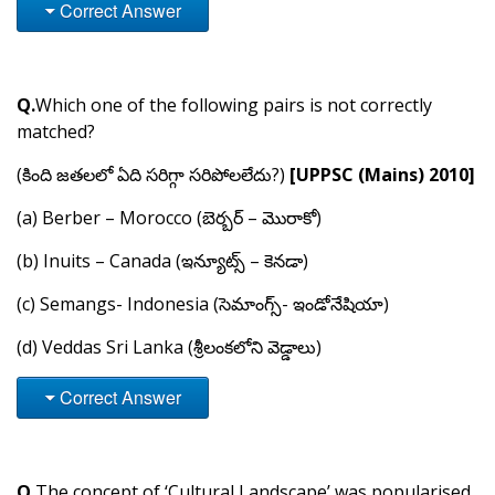
Correct Answer
Q.
Which one of the following pairs is not correctly
matched?
(కింది జతలలో ఏది సరిగ్గా సరిపోలలేదు?)
[UPPSC (Mains) 2010]
(a) Berber – Morocco (బెర్బర్ – మొరాకో)
(b) Inuits – Canada (ఇన్యూట్స్ – కెనడా)
(c) Semangs- Indonesia (సెమాంగ్స్- ఇండోనేషియా)
(d) Veddas Sri Lanka (శ్రీలంకలోని వెడ్డాలు)
Correct Answer
Q.
The concept of ‘Cultural Landscape’ was popularised