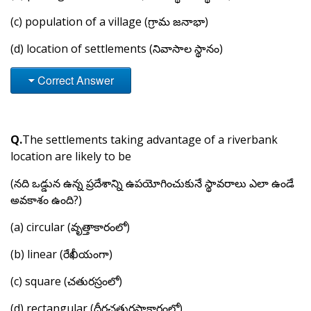
(c) population of a village (గ్రామ జనాభా)
(d) location of settlements (నివాసాల స్థానం)
Correct Answer
Q.
The settlements taking advantage of a riverbank
location are likely to be
(నది ఒడ్డున ఉన్న ప్రదేశాన్ని ఉపయోగించుకునే స్థావరాలు ఎలా ఉండే
అవకాశం ఉంది?)
(a) circular (వృత్తాకారంలో)
(b) linear (రేఖీయంగా)
(c) square (చతురస్రంలో)
(d) rectangular (దీర్ఘచతురస్రాకారంలో)