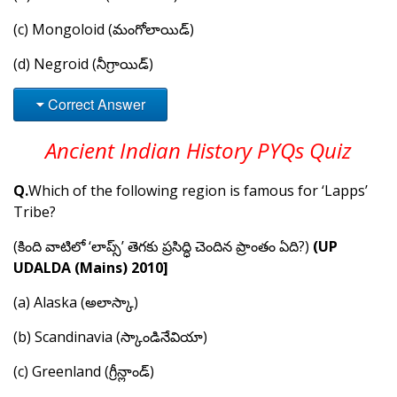
(c) Mongoloid (మంగోలాయిడ్)
(d) Negroid (నీగ్రాయిడ్)
Correct Answer
Ancient Indian History PYQs Quiz
Q.
Which of the following region is famous for ‘Lapps’
Tribe?
(కింది వాటిలో ‘లాప్స్’ తెగకు ప్రసిద్ధి చెందిన ప్రాంతం ఏది?)
(UP
UDALDA (Mains) 2010]
(a) Alaska (అలాస్కా)
(b) Scandinavia (స్కాండినేవియా)
(c) Greenland (గ్రీన్లాండ్)