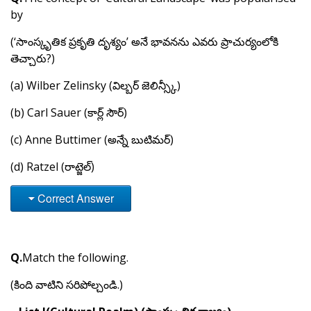
by
(‘సాంస్కృతిక ప్రకృతి దృశ్యం’ అనే భావనను ఎవరు ప్రాచుర్యంలోకి
తెచ్చారు?)
(a) Wilber Zelinsky (విల్బర్ జెలిన్స్కీ)
(b) Carl Sauer (కార్ల్ సౌర్)
(c) Anne Buttimer (అన్నే బుటిమర్)
(d) Ratzel (రాట్జెల్)
Correct Answer
Q.
Match the following.
(కింది వాటిని సరిపోల్చండి.)