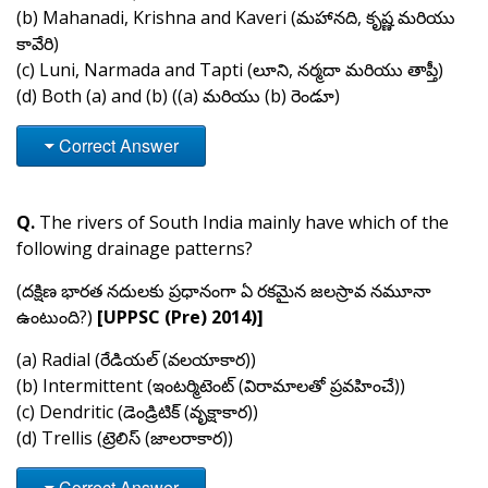
(b) Mahanadi, Krishna and Kaveri (మహానది, కృష్ణ మరియు
కావేరి)
(c) Luni, Narmada and Tapti (లూని, నర్మదా మరియు తాప్తీ)
(d) Both (a) and (b) ((a) మరియు (b) రెండూ)
Correct Answer
Q.
The rivers of South India mainly have which of the
following drainage patterns?
(దక్షిణ భారత నదులకు ప్రధానంగా ఏ రకమైన జలస్రావ నమూనా
ఉంటుంది?)
[UPPSC (Pre) 2014)]
(a) Radial (రేడియల్ (వలయాకార))
(b) Intermittent (ఇంటర్మిటెంట్ (విరామాలతో ప్రవహించే))
(c) Dendritic (డెండ్రిటిక్ (వృక్షాకార))
(d) Trellis (ట్రెలిస్ (జాలరాకార))
Correct Answer