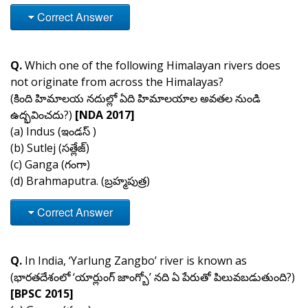
Correct Answer
Q.
Which one of the following Himalayan rivers does
not originate from across the Himalayas?
(కింది హిమాలయ నదుల్లో ఏది హిమాలయాల అవతల నుండి
ఉద్భవించదు?)
[NDA 2017]
(a) Indus (ఇండస్ )
(b) Sutlej (సత్లేజ్)
(c) Ganga (గంగా)
(d) Brahmaputra. (బ్రహ్మపుత్ర)
Correct Answer
Q.
In India, ‘Yarlung Zangbo’ river is known as
(భారతదేశంలో ‘యార్లుంగ్ జాంగ్బో’ నది ఏ పేరుతో పిలువబడుతుంది?)
[BPSC 2015]