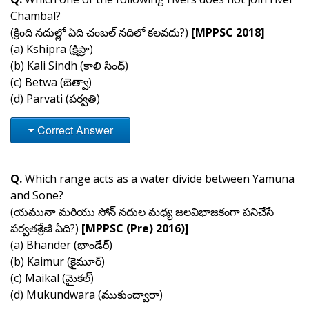
Chambal?
(క్రింది నదుల్లో ఏది చంబల్ నదిలో కలవదు?)
[MPPSC 2018]
(a) Kshipra (క్షిప్రా)
(b) Kali Sindh (కాలి సింధ్)
(c) Betwa (బెత్వా)
(d) Parvati (పర్వతి)
Correct Answer
Q.
Which range acts as a water divide between Yamuna
and Sone?
(యమునా మరియు సోన్ నదుల మధ్య జలవిభాజకంగా పనిచేసే
పర్వతశ్రేణి ఏది?)
[MPPSC (Pre) 2016)]
(a) Bhander (భాండేర్)
(b) Kaimur (కైమూర్)
(c) Maikal (మైకల్)
(d) Mukundwara (ముకుంద్వారా)