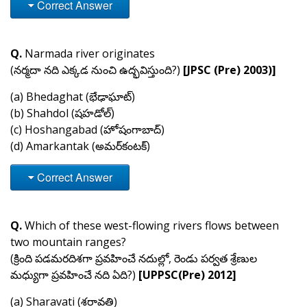
Correct Answer
Q.
Narmada river originates
(నర్మదా నది ఎక్కడ నుంచి ఉద్భవిస్తుంది?)
[JPSC (Pre) 2003)]
(a) Bhedaghat (భేఢాఘాట్)
(b) Shahdol (షహడోల్)
(c) Hoshangabad (హోషంగాబాద్)
(d) Amarkantak (అమర్‌కంటక్)
Correct Answer
Q.
Which of these west-flowing rivers flows between
two mountain ranges?
(క్రింది పడమరదిశగా ప్రవహించే నదుల్లో, రెండు పర్వత శ్రేణుల
మధ్యుగా ప్రవహించే నది ఏది?)
[UPPSC(Pre) 2012]
(a) Sharavati (శరావతి)