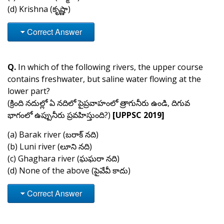
(d) Krishna (కృష్ణా)
Correct Answer
Q.
In which of the following rivers, the upper course
contains freshwater, but saline water flowing at the
lower part?
(క్రింది నదుల్లో ఏ నదిలో పైప్రవాహంలో త్రాగునీరు ఉండి, దిగువ
భాగంలో ఉప్పునీరు ప్రవహిస్తుంది?)
[UPPSC 2019]
(a) Barak river (బరాక్ నది)
(b) Luni river (లూని నది)
(c) Ghaghara river (ఘఘరా నది)
(d) None of the above (పైవేవీ కాదు)
Correct Answer