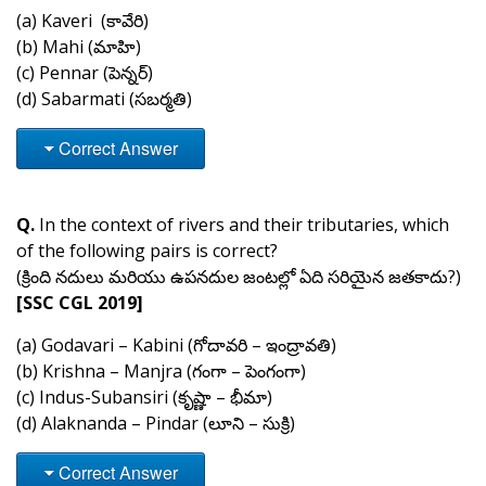
(a) Kaveri (
కావేరి
)
(b) Mahi (మాహి)
(c) Pennar (పెన్నర్)
(d) Sabarmati (సబర్మతి)
Correct Answer
Q.
In the context of rivers and their tributaries, which
of the following pairs is correct?
(క్రింది నదులు మరియు ఉపనదుల జంటల్లో ఏది సరియైన జతకాదు?)
[SSC CGL 2019]
(a) Godavari – Kabini (గోదావరి – ఇంద్రావతి)
(b) Krishna – Manjra (గంగా – పెంగంగా)
(c) Indus-Subansiri (కృష్ణా – భీమా)
(d) Alaknanda – Pindar (లూని – సుక్రి)
Correct Answer