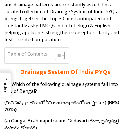
and drainage patterns are constantly asked. This
curated collection of Drainage System of India PYQs
brings together the Top 30 most anticipated and
constantly asked MCQs in both Telugu & English,
helping applicants strengthen conception clarity and
test-oriented preparation.
Table of Contents
Drainage System Of India PYQs
→
Q.
Which of the following drainage systems fall into
Index
Bay of Bengal?
(క్రింది నది ప్రణాళికలలో ఏవి బంగాళాఖాతంలో కలుస్తాయి?)
(BPSC
2015)
(a) Ganga, Brahmaputra and Godavari (గంగా, బ్రహ్మపుత్ర
మరియు గోదావరి)