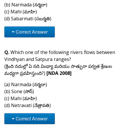
(b) Narmada (నర్మదా)
(c) Mahi (మాహి)
(d) Sabarmati (సబర్మతి)
Correct Answer
Q.
Which one of the following rivers flows between
Vindhyan and Satpura ranges?
(క్రింది నదుల్లో ఏ నది వింధ్యా మరియు సాత్పురా పర్వత శ్రేణుల
మధ్యగా ప్రవహిస్తుంది?)
[NDA 2008]
(a) Narmada (నర్మదా)
(b) Sone (సోన్)
(c) Mahi (మాహి)
(d) Netravati (నేత్రావతి)
Correct Answer