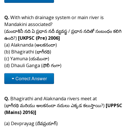
Q.
With which drainage system or main river is
Mandakini associated?
(మందాకినీ నది ఏ ప్రధాన నదీ వ్యవస్థ / ప్రధాన నదితో సంబంధం కలిగి
ఉంది?)
[UKPSC (Pre) 2006]
(a) Alaknanda (అలకనందా)
(b) Bhagirathi (భాగీరథి)
(c) Yamuna (యమునా)
(d) Dhauli Ganga (ధౌలీ గంగా)
Correct Answer
Q.
Bhagirathi and Alaknanda rivers meet at
(భాగీరథి మరియు అలకనందా నదులు ఎక్కడ కలుస్తాయి?)
[UPPSC
(Mains) 2016)]
(a) Devprayag (దేవప్రయాగ్)