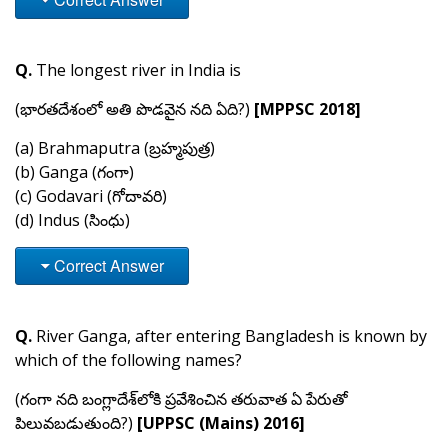
Q.
The longest river in India is
(భారతదేశంలో అతి పొడవైన నది ఏది?)
[MPPSC 2018]
(a) Brahmaputra (బ్రహ్మపుత్ర)
(b) Ganga (గంగా)
(c) Godavari (గోదావరి)
(d) Indus (సింధు)
Correct Answer
Q.
River Ganga, after entering Bangladesh is known by
which of the following names?
(గంగా నది బంగ్లాదేశ్‌లోకి ప్రవేశించిన తరువాత ఏ పేరుతో
పిలువబడుతుంది?)
[UPPSC (Mains) 2016]