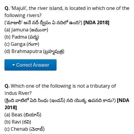
Q.
‘Majuli’, the river island, is located in which one of the
following rivers?
(‘మాజులీ’ అనే నదీ ద్వీపం ఏ నదిలో ఉంది?)
[NDA 2018]
(a) Jamuna (జమునా)
(b) Padma (పద్మ)
(c) Ganga (గంగా)
(d) Brahmaputra (బ్రహ్మపుత్ర)
Correct Answer
Q.
Which one of the following is not a tributary of
Indus River?
(క్రింది వాటిలో ఏది సింధు (ఇండస్) నది యొక్క ఉపనది కాదు?)
[NDA
2018]
(a) Beas (బియాస్)
(b) Ravi (రవి)
(c) Chenab (చెనాబ్)