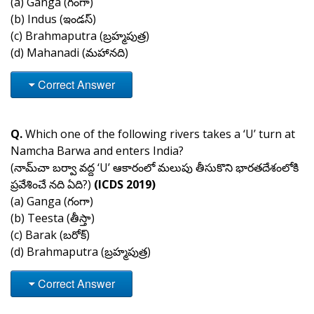
(a) Ganga (గంగా)
(b) Indus (ఇండస్)
(c) Brahmaputra (బ్రహ్మపుత్ర)
(d) Mahanadi (మహానది)
Correct Answer
Q.
Which one of the following rivers takes a ‘U’ turn at
Namcha Barwa and enters India?
(నామ్‌చా బర్వా వద్ద ‘U’ ఆకారంలో మలుపు తీసుకొని భారతదేశంలోకి
ప్రవేశించే నది ఏది?)
(ICDS 2019)
(a) Ganga (గంగా)
(b) Teesta (తీస్తా)
(c) Barak (బరోక్)
(d) Brahmaputra (బ్రహ్మపుత్ర)
Correct Answer