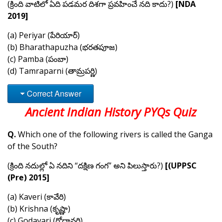
(క్రింది వాటిలో ఏది పడమర దిశగా ప్రవహించే నది కాదు?)
[NDA
2019]
(a) Periyar (పేరియార్)
(b) Bharathapuzha (
భరతపూజ
)
(c) Pamba (పంబా)
(d) Tamraparni (తామ్రపర్ణి)
Correct Answer
Ancient Indian History PYQs Quiz
Q.
Which one of the following rivers is called the Ganga
of the South?
(క్రింది నదుల్లో ఏ నదిని “దక్షిణ గంగ”
అని పిలుస్తారు?)
[(UPPSC
(Pre) 2015]
(a) Kaveri (కావేరి)
(b) Krishna (కృష్ణా)
(c) Godavari (గోదావరి)