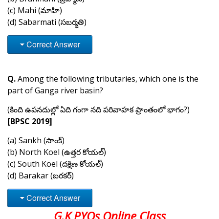
(c) Mahi (మాహి)
(d) Sabarmati (సబర్మతి)
Correct Answer
Q.
Among the following tributaries, which one is the
part of Ganga river basin?
(కింది ఉపనదుల్లో ఏది గంగా నది పరివాహక ప్రాంతంలో భాగం?)
[BPSC 2019]
(a) Sankh (సాంక్)
(b) North Koel (ఉత్తర కోయల్)
(c) South Koel (దక్షిణ కోయల్)
(d) Barakar (బరకర్)
Correct Answer
G.K PYQs Online Class