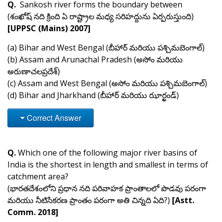
Q.
Sankosh river forms the boundary between
(శంఖోష్ నది క్రింది ఏ రాష్ట్రాల మధ్య సరిహద్దును ఏర్పరుస్తుంది)
[UPPSC (Mains) 2007]
(a) Bihar and West Bengal (బీహార్ మరియు పశ్చిమబెంగాల్)
(b) Assam and Arunachal Pradesh (అసోం మరియు
అరుణాచలప్రదేశ్)
(c) Assam and West Bengal (అసోం మరియు పశ్చిమబెంగాల్)
(d) Bihar and Jharkhand (బీహార్ మరియు ఝార్ఖండ్)
Correct Answer
Q.
Which one of the following major river basins of
India is the shortest in length and smallest in terms of
catchment area?
(భారతదేశంలోని ప్రధాన నది పరివాహక ప్రాంతాలలో పొడవు పరంగా
మరియు నీటిసేకరణ ప్రాంతం పరంగా అతి చిన్నది ఏది?)
[Astt.
Comm. 2018]