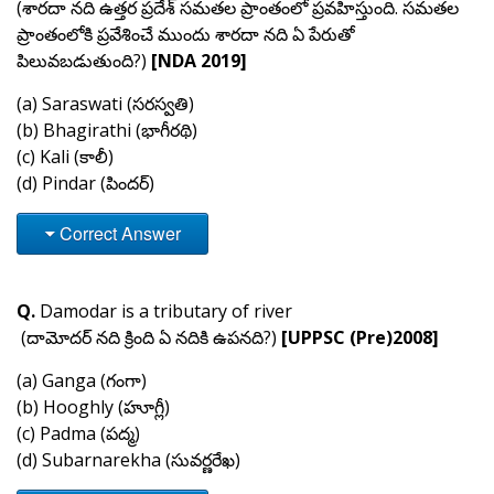
(శారదా నది ఉత్తర ప్రదేశ్‌ సమతల ప్రాంతంలో ప్రవహిస్తుంది. సమతల
ప్రాంతంలోకి ప్రవేశించే ముందు శారదా నది ఏ పేరుతో
పిలువబడుతుంది?)
[NDA 2019]
(a) Saraswati (సరస్వతి)
(b) Bhagirathi (భాగీరథి)
(c) Kali (కాలీ)
(d) Pindar (పిందర్)
Correct Answer
Q.
Damodar is a tributary of river
(దామోదర్ నది క్రింది ఏ నదికి ఉపనది?)
[UPPSC (Pre)2008]
(a) Ganga (గంగా)
(b) Hooghly (హూగ్లీ)
(c) Padma (పద్మ)
(d) Subarnarekha (సువర్ణరేఖ)