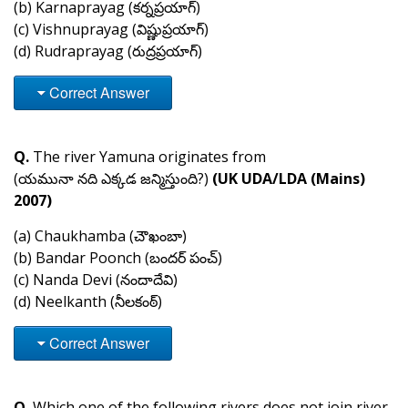
(b) Karnaprayag (కర్నప్రయాగ్)
(c) Vishnuprayag (విష్ణుప్రయాగ్)
(d) Rudraprayag (రుద్రప్రయాగ్)
Correct Answer
Q.
The river Yamuna originates from
(యమునా నది ఎక్కడ జన్మిస్తుంది?)
(UK UDA/LDA (Mains)
2007)
(a) Chaukhamba (చౌఖంబా)
(b) Bandar Poonch (బందర్ పంచ్)
(c) Nanda Devi (నందాదేవి)
(d) Neelkanth (నీలకంఠ్)
Correct Answer
Q.
Which one of the following rivers does not join river