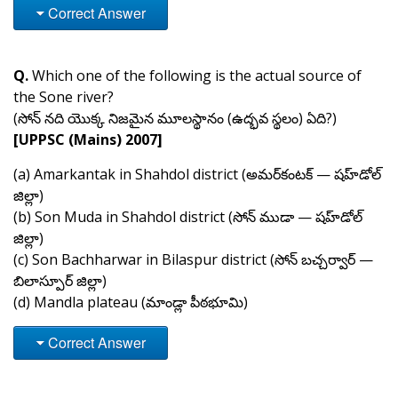
Correct Answer
Q.
Which one of the following is the actual source of
the Sone river?
(సోన్ నది యొక్క నిజమైన మూలస్థానం (ఉద్భవ స్థలం) ఏది?)
[UPPSC (Mains) 2007]
(a) Amarkantak in Shahdol district (అమర్‌కంటక్ — షహ్‌డోల్
జిల్లా)
(b) Son Muda in Shahdol district (సోన్ ముడా — షహ్‌డోల్
జిల్లా)
(c) Son Bachharwar in Bilaspur district (సోన్ బచ్చర్వార్ —
బిలాస్పూర్ జిల్లా)
(d) Mandla plateau (మాండ్లా పీఠభూమి)
Correct Answer