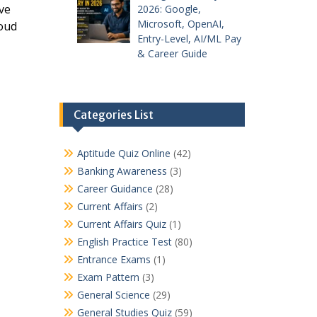
ve
2026: Google,
Microsoft, OpenAI,
loud
Entry-Level, AI/ML Pay
& Career Guide
Categories List
Aptitude Quiz Online
(42)
Banking Awareness
(3)
Career Guidance
(28)
Current Affairs
(2)
Current Affairs Quiz
(1)
English Practice Test
(80)
Entrance Exams
(1)
Exam Pattern
(3)
General Science
(29)
General Studies Quiz
(59)