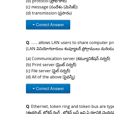
(b) protocol (ప్రోటోకాల్)
(c) message (సందేశం (మెసేజ్))
(d) transmission (ప్రసారం)
Correct Answer
Q
. ……. allows LAN users to share computer p
(LAN వినియోగదారులు కంప్యూటర్ ప్రోగ్రాములు మరియ
(a) Communication server (కమ్యూనికేషన్ సర్వర్)
(b) Print server (ప్రింట్ సర్వర్)
(c) File server (ఫైల్ సర్వర్)
(d) All of the above (పైవన్నీ)
Correct Answer
Q
. Ethernet, token ring and token bus are typ
(ఈథర్నెట్, టోకెన్ రింగ్ , టోకెన్ బస్ ఇవి ఏ రకానికి చెందిన