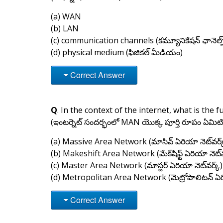
(a) WAN
(b) LAN
(c) communication channels (కమ్యూనికేషన్ ఛానెల్స
(d) physical medium (ఫిజికల్ మీడియం)
Correct Answer
Q
. In the context of the internet, what is the 
(ఇంటర్నెట్ సందర్భంలో MAN యొక్క పూర్తి రూపం ఏమిటి
(a) Massive Area Network (మాసివ్ ఏరియా నెట్‌వర్క
(b) Makeshift Area Network (మేక్‌షిఫ్ట్ ఏరియా నెట్‌వ
(c) Master Area Network (మాస్టర్ ఏరియా నెట్‌వర్క్)
(d) Metropolitan Area Network (మెట్రోపాలిటన్ ఏరియ
Correct Answer