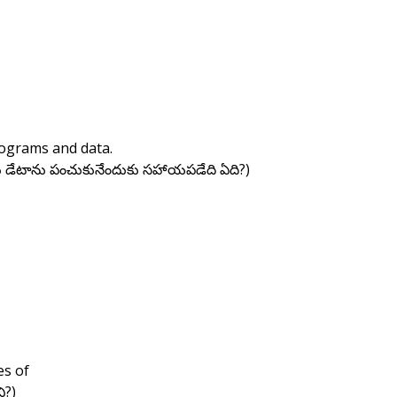
rograms and data.
ు డేటాను పంచుకునేందుకు సహాయపడేది ఏది?)
es of
వి?)