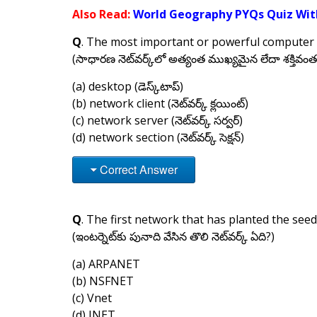
Also Read:
World Geography PYQs Quiz With
Q
. The most important or powerful computer i
(సాధారణ నెట్‌వర్క్‌లో అత్యంత ముఖ్యమైన లేదా శక్తివం
(a) desktop (డెస్క్‌టాప్)
(b) network client (నెట్‌వర్క్ క్లయింట్)
(c) network server (నెట్‌వర్క్ సర్వర్)
(d) network section (నెట్‌వర్క్ సెక్షన్)
Correct Answer
Q
. The first network that has planted the see
(ఇంటర్నెట్‌కు పునాది వేసిన తొలి నెట్‌వర్క్ ఏది?)
(a) ARPANET
(b) NSFNET
(c) Vnet
(d) INET