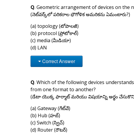
Q
. Geometric arrangement of devices on the n
(నెట్‌వర్క్‌లో పరికరాల భౌగోళిక అమరికను ఏమంటారు?)
(a) topology (టోపాలజీ)
(b) protocol (ప్రోటోకాల్)
(c) media (మీడియా)
(d) LAN
Correct Answer
Q
. Which of the following devices understand
from one format to another?
(డేటా యొక్క ఫార్మాట్ మరియు విషయాన్ని అర్థం చేసుకొని
(a) Gateway (గేట్‌వే)
(b) Hub (హబ్)
(c) Switch (స్విచ్)
(d) Router (రౌటర్)