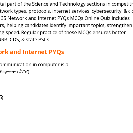
al part of the Science and Technology sections in competiti
ork types, protocols, internet services, cybersecurity, & c
op 35 Network and Internet PYQs MCQs Online Quiz includes
s, helping candidates identify important topics, strengthen
ing speed. Regular practice of these MCQs ensures better
RB, CDS, & state PSCs.
rk and Internet PYQs
communication in computer is a
ిక భాగాలు ఏవి?)
్)