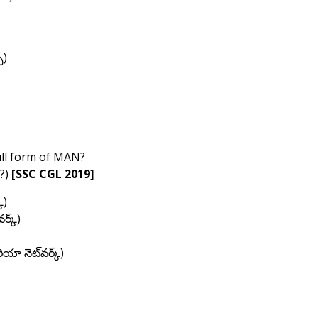
్)
full form of MAN?
?)
[SSC CGL 2019]
్)
ర్క్)
ా నెట్‌వర్క్)